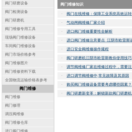
阀门研磨设备
阀门维修知识
阀门检测设备
阀门在线维修：保障工业系统高效运转
·
阀门研磨机
气动闸阀维修厂家介绍
·
阀门维修专用工具
进口阀门维修重要性全解析
·
现场阀门维修设备
进口阀门维修注意要点_江阴市欧雷斯
·
车间阀门维修设备
进口安全阀维修操作规程
·
阀门市场价格参考
阀门研磨机江阴市欧雷斯教你使用技巧
·
阀门维修图片
调节阀维修厂家在维修过程中，需要注意
·
阀门维修资料下载
进口调节阀维修中;常见故障及其原因
·
全国物流运输价格表参考
购买阀门维修设备需要考虑哪些因素？
·
阀门维修
阀门研磨新变革：解锁新款阀门研磨机
·
阀门维修
阀门修理
调压阀维修
阀门维修仓库
进口阀门维修