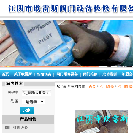
首页
关于欧雷斯
|
阀门维修设备
阀门维修
成功案例
加盟合
|
新闻动态
|
|
|
|
您当前所在的位置：
首页
>
阀门维修
>
阀门维修
关键字：
范 围：
产品销售
阀门维修设备