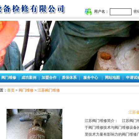
用户名：
密
阀门维修
成功案例
加盟合作
质保体系
服务中心
网站地图
申请试
|
|
|
|
|
|
置：
首页
>
阀门维修
>
江苏阀门维修
江苏省
江苏阀门维修简介： 江苏阀门
于阀门维修技术与阀门维修设备
里技术力量有影响力的阀门维修