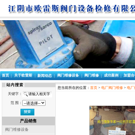
首页
关于欧雷斯
|
阀门维修设备
阀门维修
成功案例
加盟合
|
新闻动态
|
|
|
|
您当前所在的位置：
首页
>
电厂阀门维修
>
电厂
关键字：
范 围：
产品销售
阀门维修设备